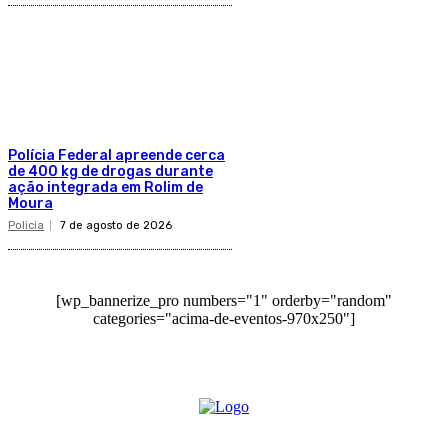
Polícia Federal apreende cerca
de 400 kg de drogas durante
ação integrada em Rolim de
Moura
Policia
7 de agosto de 2026
[wp_bannerize_pro numbers="1" orderby="random"
categories="acima-de-eventos-970x250"]
O site Alerta Rondônia é um jornal eletrônico focada em notícias, entretenimento e