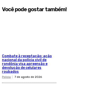
Você pode gostar também!
Combate à receptação: ação
nacional da polícia civil de
rondônia visa apreensão e
devolução de celulares
roubados
Policia
7 de agosto de 2026