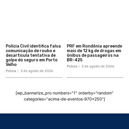
Polícia Civil identifica falsa
PRF em Rondônia apreende
comunicação de roubo e
mais de 12 kg de drogas em
desarticula tentativa de
ônibus de passageiros na
golpe do seguro em Porto
BR-425
Velho
Policia
5 de agosto de 2026
Policia
5 de agosto de 2026
[wp_bannerize_pro numbers="1" orderby="random"
categories="acima-de-eventos-970x250"]