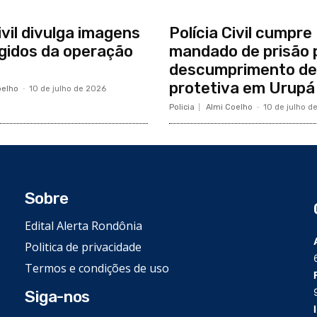
ivil divulga imagens
Polícia Civil cumpre
gidos da operação
mandado de prisão 
descumprimento de
protetiva em Urupá
oelho
-
10 de julho de 2026
Policia
Almi Coelho
-
10 de julho d
Sobre
Edital Alerta Rondônia
Politica de privacidade
Termos e condições de uso
Siga-nos