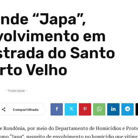
rende “Japa”,
volvimento em
strada do Santo
rto Velho
- Publicidade -
Compartilhado
l de Rondônia, por meio do Departamento de Homicídios e Prot
 como “Japa”, suspeito de envolvimento no homicídio que vitim