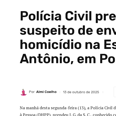
Polícia Civil p
suspeito de en
homicídio na E
Antônio, em Po
Por
Almi Coelho
13 de outubro de 2025
Na manhã desta segunda-feira (13), a Polícia Civi
à Pessoa (DHPP), prendeu J. G. da S. C., conhecido