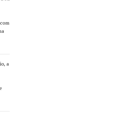
o com
ma
o, a
e