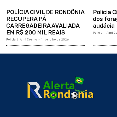
POLÍCIA CIVIL DE RONDÔNIA
Polícia C
RECUPERA PÁ
dos fora
CARREGADEIRA AVALIADA
audácia
EM R$ 200 MIL REAIS
Policia
Almi C
Policia
Almi Coelho
-
11 de julho de 2026