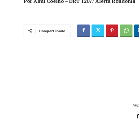
Por Almi Coelho – DRT 1207/
Alerta Rondônia
Compartilhado
http