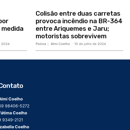
Colisão entre duas carretas
por
provoca incêndio na BR-364
 medida
entre Ariquemes e Jaru;
motoristas sobrevivem
e 2026
Policia
Almi Coelho
-
10 de julho de 2026
Contato
Almi Coelho
69 98406-5272
Fátima Coelho
9 9349-2121
Izabella Coelho