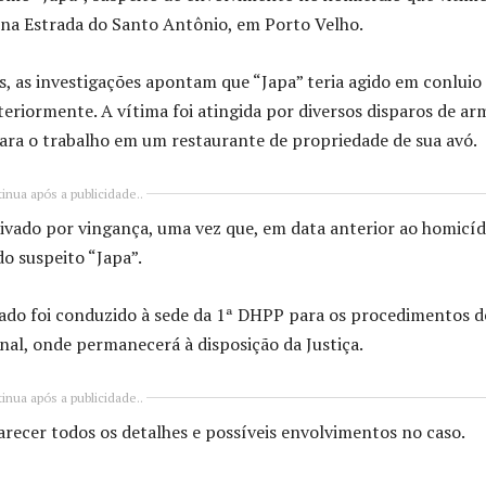
, na Estrada do Santo Antônio, em Porto Velho.
, as investigações apontam que “Japa” teria agido em conlui
anteriormente. A vítima foi atingida por diversos disparos de ar
para o trabalho em um restaurante de propriedade de sua avó.
inua após a publicidade..
ivado por vingança, uma vez que, em data anterior ao homicídi
o suspeito “Japa”.
do foi conduzido à sede da 1ª DHPP para os procedimentos d
nal, onde permanecerá à disposição da Justiça.
inua após a publicidade..
larecer todos os detalhes e possíveis envolvimentos no caso.