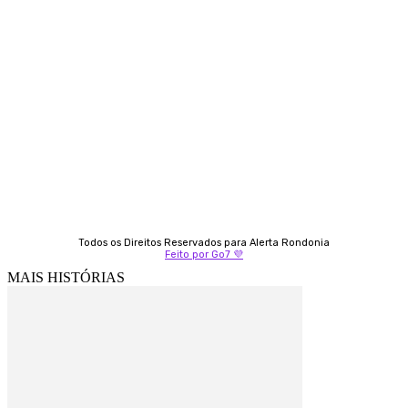
Contato
Almi Coelho
69 98406-5272
Fátima Coelho
9 9349-2121
Izabella Coelho
69 99247-4792
Todos os Direitos Reservados para Alerta Rondonia
Feito por Go7 💜
MAIS HISTÓRIAS