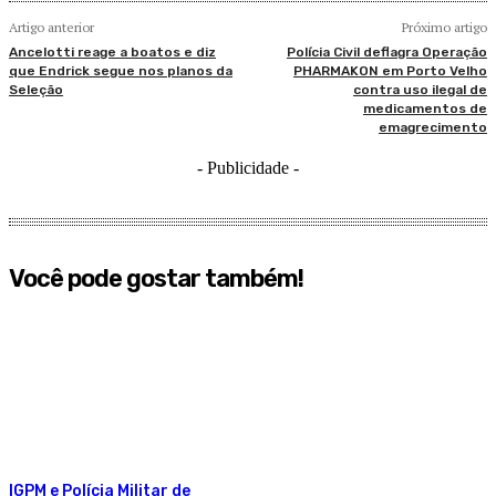
Artigo anterior
Próximo artigo
Ancelotti reage a boatos e diz
Polícia Civil deflagra Operação
que Endrick segue nos planos da
PHARMAKON em Porto Velho
Seleção
contra uso ilegal de
medicamentos de
emagrecimento
- Publicidade -
Você pode gostar também!
IGPM e Polícia Militar de