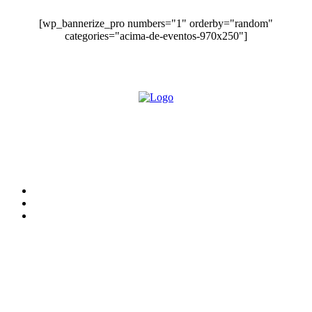
[wp_bannerize_pro numbers="1" orderby="random"
categories="acima-de-eventos-970x250"]
O site Alerta Rondônia é um jornal eletrônico focada em notícias, entretenimento e
cobertura de eventos. Teve a sua operação iniciada em 2007 com o nome de "Em
Ariquemes", sendo um dos pioneiros no jornalismo on-line na cidade de Ariquemes (RO).
Sobre
Edital Alerta Rondônia
Politica de privacidade
Termos e condições de uso
Siga-nos