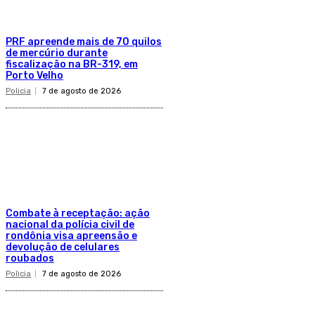
PRF apreende mais de 70 quilos
de mercúrio durante
fiscalização na BR-319, em
Porto Velho
Policia
7 de agosto de 2026
Combate à receptação: ação
nacional da polícia civil de
rondônia visa apreensão e
devolução de celulares
roubados
Policia
7 de agosto de 2026