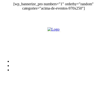
[wp_bannerize_pro numbers="1" orderby="random"
categories="acima-de-eventos-970x250"]
O site Alerta Rondônia é um jornal eletrônico focada em notícias, entretenimento e
cobertura de eventos. Teve a sua operação iniciada em 2007 com o nome de "Em
Ariquemes", sendo um dos pioneiros no jornalismo on-line na cidade de Ariquemes (RO).
Sobre
Edital Alerta Rondônia
Politica de privacidade
Termos e condições de uso
Siga-nos
Contato