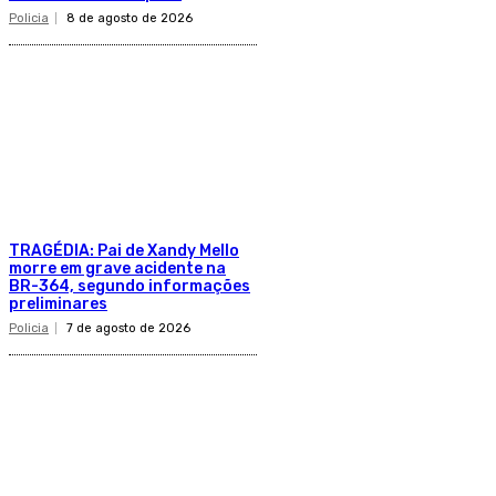
Policia
8 de agosto de 2026
TRAGÉDIA: Pai de Xandy Mello
morre em grave acidente na
BR-364, segundo informações
preliminares
Policia
7 de agosto de 2026