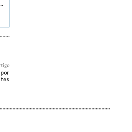
rtigo
 por
ntes