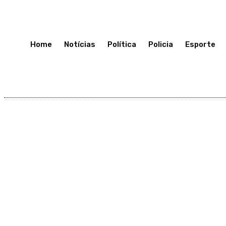
Segunda-Feira 13, Julho, 2026
Home
Notícias
Política
Policia
Esporte