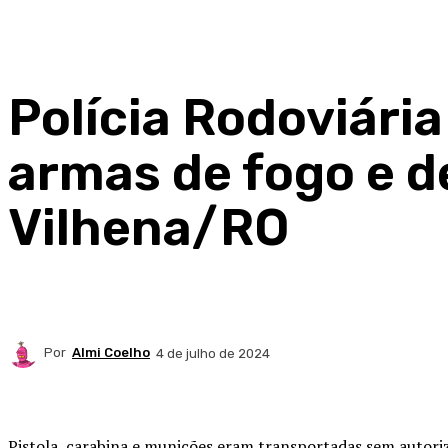
Polícia Rodoviári
armas de fogo e 
Vilhena/RO
Por
Almi Coelho
4 de julho de 2024
Compartilhado
Pistola, carabina e munições eram transportadas sem autori