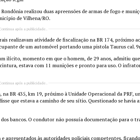
m Rondônia realizou duas apreensões de armas de fogo e muni
nicípio de Vilhena/RO.
Continua após a publicidade..
derais realizavam atividade de fiscalização na BR 174, próximo 
cupante de um automóvel portando uma pistola Taurus cal. 
gum ilícito, momento em que o homem, de 29 anos, admitiu qu
cintura, estava com 11 munições e pronto para uso. O infrato
Continua após a publicidade..
1), na BR 435, km 19, próximo à Unidade Operacional da PRF, 
isse que estava a caminho de seu sítio. Questionado se havia 
s dos bancos. O condutor não possuía documentação para o tr
 e apresentados às autoridades policiais competentes, ficando