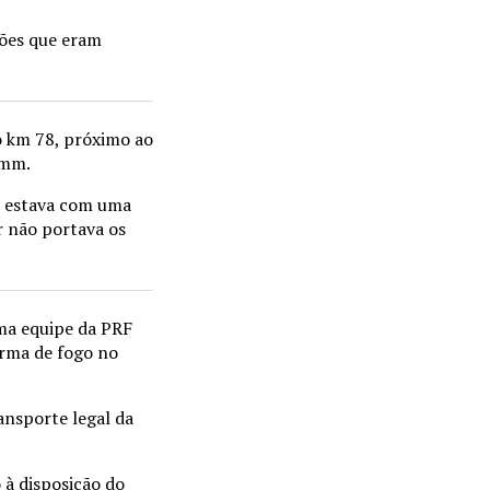
ções que eram
ao km 78, próximo ao
9mm.
e estava com uma
r não portava os
uma equipe da PRF
arma de fogo no
ansporte legal da
 à disposição do