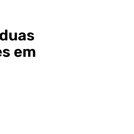
 duas
es em