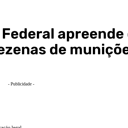
a Federal apreende
dezenas de muniçõ
- Publicidade -
zação legal