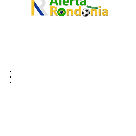
O site Alerta Rondônia é um jornal eletrônico focada em notícias, entretenimento e
cobertura de eventos. Teve a sua operação iniciada em 2007 com o nome de "Em
Ariquemes", sendo um dos pioneiros no jornalismo on-line na cidade de Ariquemes (RO).
Sobre
Edital Alerta Rondônia
Politica de privacidade
Termos e condições de uso
Siga-nos
Contato