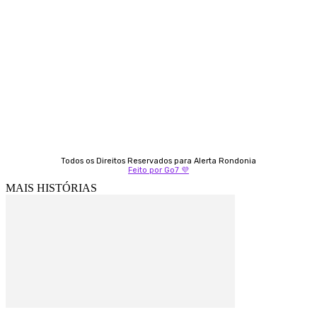
Almi Coelho
69 98406-5272
Fátima Coelho
9 9349-2121
Izabella Coelho
69 99247-4792
Todos os Direitos Reservados para Alerta Rondonia
Feito por Go7 💜
MAIS HISTÓRIAS