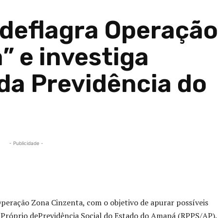
l deflagra Operação
” e investiga
da Previdência do
- Publicidade -
Compartilhado
 Operação Zona Cinzenta, com o objetivo de apurar possíveis
e Próprio dePrevidência Social do Estado do Amapá (RPPS/AP).