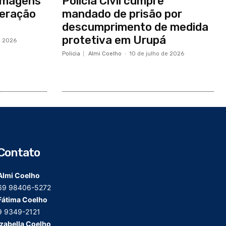
a imagens
Polícia Civil cumpre
peração
mandado de prisão por
descumprimento de medida
protetiva em Urupá
e 2026
Policia
Almi Coelho
-
10 de julho de 2026
Contato
Almi Coelho
69 98406-5272
Fátima Coelho
9 9349-2121
Izabella Coelho