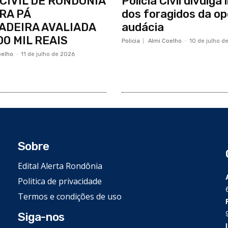
 CIVIL DE RONDÔNIA
Polícia Civil divulg
RA PÁ
dos foragidos da o
ADEIRA AVALIADA
audácia
00 MIL REAIS
Policia
Almi Coelho
-
10 de julho d
oelho
-
11 de julho de 2026
Sobre
Edital Alerta Rondônia
Politica de privacidade
Termos e condições de uso
Siga-nos