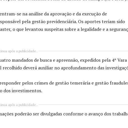
entram-se na análise da aprovação e da execução de
sponsável pela gestão previdenciária. Os aportes teriam sido
ster, o que levantou suspeitas sobre a legalidade e a seguran
inua após a publicidade..
quatro mandados de busca e apreensão, expedidos pela 4ª Vara
l recolhido deverá auxiliar no aprofundamento das investigaçõ
responder pelos crimes de gestão temerária e gestão fraudule
o dos investimentos.
inua após a publicidade..
mações poderão ser divulgadas conforme o avanço dos trabalh