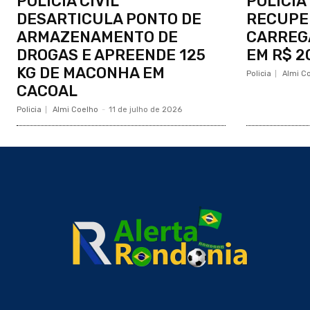
POLÍCIA CIVIL
POLÍCIA
DESARTICULA PONTO DE
RECUPE
ARMAZENAMENTO DE
CARREG
DROGAS E APREENDE 125
EM R$ 2
KG DE MACONHA EM
Policia
Almi C
CACOAL
Policia
Almi Coelho
-
11 de julho de 2026