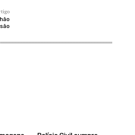
rtigo
lhão
rsão