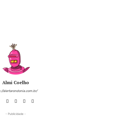
Almi Coelho
://alertarondonia.com.br/
- Publicidade -