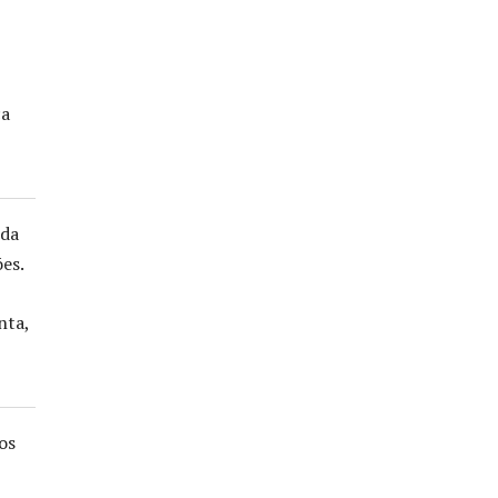
ça
 da
es.
nta,
os