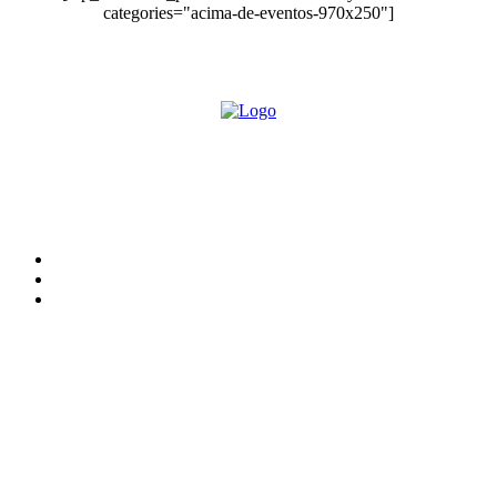
categories="acima-de-eventos-970x250"]
O site Alerta Rondônia é um jornal eletrônico focada em notícias, entretenimento e
cobertura de eventos. Teve a sua operação iniciada em 2007 com o nome de "Em
Ariquemes", sendo um dos pioneiros no jornalismo on-line na cidade de Ariquemes (RO).
Sobre
Edital Alerta Rondônia
Politica de privacidade
Termos e condições de uso
Siga-nos
Contato