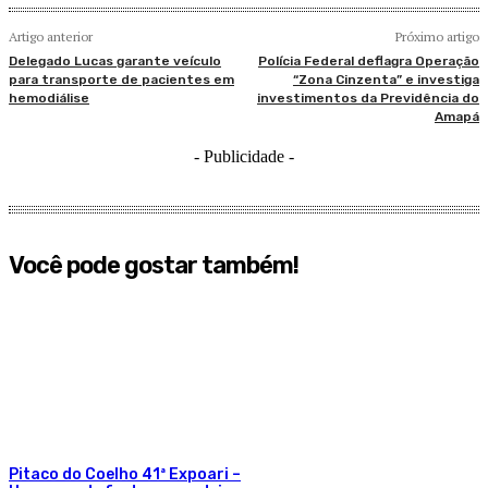
Artigo anterior
Próximo artigo
Delegado Lucas garante veículo
Polícia Federal deflagra Operação
para transporte de pacientes em
“Zona Cinzenta” e investiga
hemodiálise
investimentos da Previdência do
Amapá
- Publicidade -
Você pode gostar também!
Pitaco do Coelho 41ª Expoari –