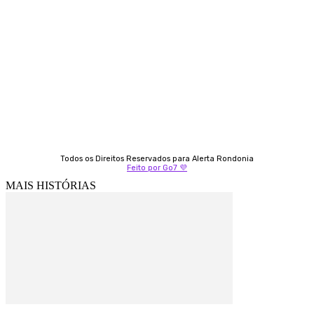
Almi Coelho
69 98406-5272
Fátima Coelho
9 9349-2121
Izabella Coelho
69 99247-4792
Todos os Direitos Reservados para Alerta Rondonia
Feito por Go7 💜
MAIS HISTÓRIAS