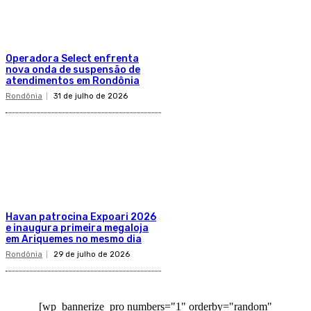
Operadora Select enfrenta
nova onda de suspensão de
atendimentos em Rondônia
Rondônia
31 de julho de 2026
Havan patrocina Expoari 2026
e inaugura primeira megaloja
em Ariquemes no mesmo dia
Rondônia
29 de julho de 2026
[wp_bannerize_pro numbers="1" orderby="random"