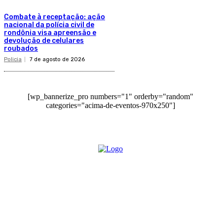
Combate à receptação: ação
nacional da polícia civil de
rondônia visa apreensão e
devolução de celulares
roubados
Policia
7 de agosto de 2026
[wp_bannerize_pro numbers="1" orderby="random"
categories="acima-de-eventos-970x250"]
O site Alerta Rondônia é um jornal eletrônico focada em notícias,
entretenimento e cobertura de eventos. Teve a sua operação iniciada em
2007 com o nome de "Em Ariquemes", sendo um dos pioneiros no
jornalismo on-line na cidade de Ariquemes (RO).
Sobre