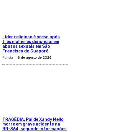
Líder religioso é preso após
três mulheres denunciarem
abusos sexuais em São
Francisco do Guaporé
Policia
8 de agosto de 2026
TRAGÉDIA: Pai de Xandy Mello
morre em grave acidente na
BR-364, segundo informações