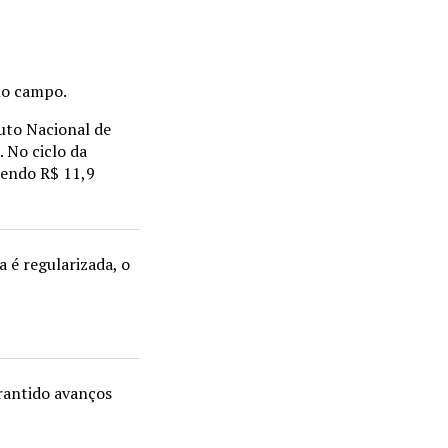
no campo.
uto Nacional de
 No ciclo da
sendo R$ 11,9
 é regularizada, o
arantido avanços