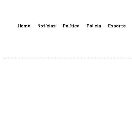
Terça-Feira 7, Julho, 2026
Home
Notícias
Política
Policia
Esporte