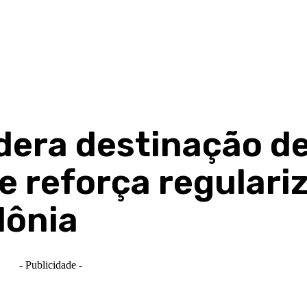
dera destinação d
 e reforça regulari
dônia
- Publicidade -