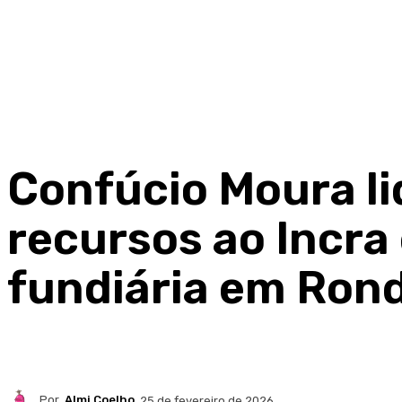
Confúcio Moura li
recursos ao Incra
fundiária em Ron
Por
Almi Coelho
25 de fevereiro de 2026