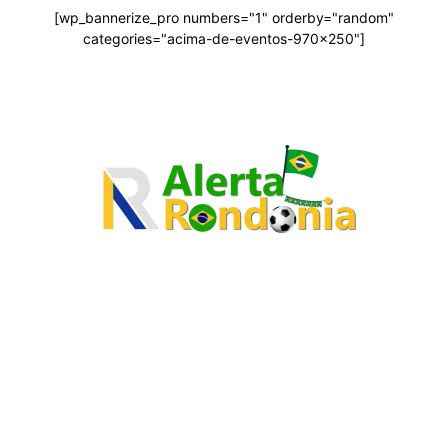
[wp_bannerize_pro numbers="1" orderby="random"
categories="acima-de-eventos-970x250"]
O site Alerta Rondônia é um jornal eletrônico focada em notícias,
entretenimento e cobertura de eventos. Teve a sua operação iniciada em
2007 com o nome de "Em Ariquemes", sendo um dos pioneiros no
jornalismo on-line na cidade de Ariquemes (RO).
Sobre
Edital Alerta Rondônia