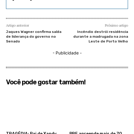
Artigo anterior
Próximo artigo
Jaques Wagner confirma saída
Incêndio destrói residência
de liderança do governo no
durante a madrugada na zona
Senado
Leste de Porto Velho
- Publicidade -
Você pode gostar também!
TRAGÉDIA: Pai de Xandy
PRF apreende mais de 70