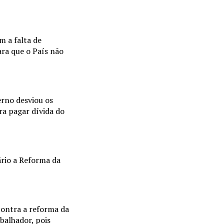
m a falta de
ara que o País não
erno desviou os
ra pagar dívida do
ário a Reforma da
contra a reforma da
balhador, pois