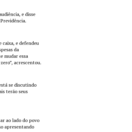
diência, e disse
Previdência.
e caixa, e defendeu
spesas da
ue mudar essa
 zero”, acrescentou.
stá se discutindo
ais terão seus
car ao lado do povo
tão apresentando