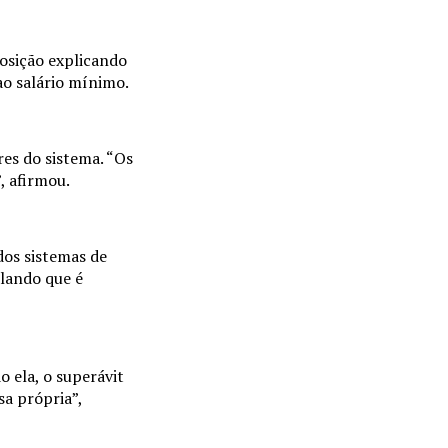
posição explicando
ao salário mínimo.
res do sistema. “Os
, afirmou.
dos sistemas de
alando que é
 ela, o superávit
sa própria”,