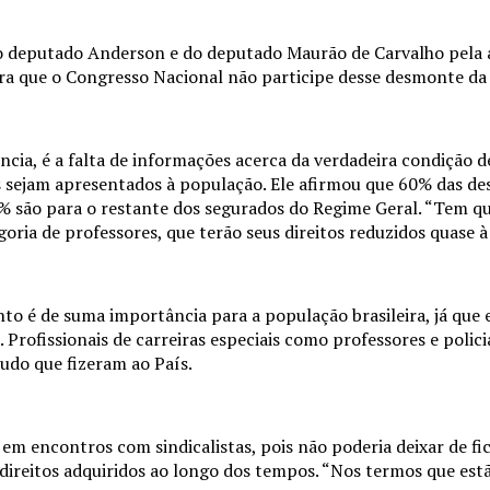
o deputado Anderson e do deputado Maurão de Carvalho pela au
ara que o Congresso Nacional não participe desse desmonte da 
ncia, é a falta de informações acerca da verdadeira condição d
is sejam apresentados à população. Ele afirmou que 60% das de
0% são para o restante dos segurados do Regime Geral. “Tem q
oria de professores, que terão seus direitos reduzidos quase à
é de suma importância para a população brasileira, já que e
. Profissionais de carreiras especiais como professores e polici
udo que fizeram ao País.
em encontros com sindicalistas, pois não poderia deixar de fi
direitos adquiridos ao longo dos tempos. “Nos termos que es