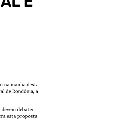
AL E
am na manhã desta
ral de Rondônia, a
e devem debater
tra esta proposta