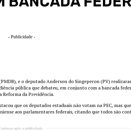
M BANCADA FEDER
S
- Publicidade -
o (PMDB), e o deputado Anderson do Singeperon (PV) realizar
audiência pública que debateu, em conjunto com a bancada fede
a Reforma da Previdência.
stacou que os deputados estaduais não votam na PEC, mas qu
iense aos parlamentares federais, citando que todos são con
Continua após a publicidade..