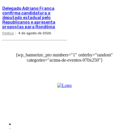
Delegado Adriano França
confirma candidatura a
deputado estadual pelo
Republicanos e apresenta
propostas para Rondônia
Política
4 de agosto de 2026
[wp_bannerize_pro numbers="1" orderby="random"
categories="acima-de-eventos-970x250"]
O site Alerta Rondônia é um jornal eletrônico focada em notícias, entretenimento e
cobertura de eventos. Teve a sua operação iniciada em 2007 com o nome de "Em
Ariquemes", sendo um dos pioneiros no jornalismo on-line na cidade de Ariquemes (RO).
Sobre
Edital Alerta Rondônia