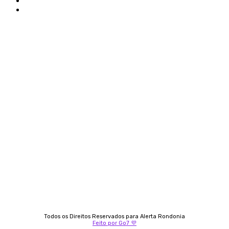
Politica de privacidade
Termos e condições de uso
Siga-nos
Contato
Almi Coelho
69 98406-5272
Fátima Coelho
9 9349-2121
Izabella Coelho
69 99247-4792
Todos os Direitos Reservados para Alerta Rondonia
Feito por Go7 💜