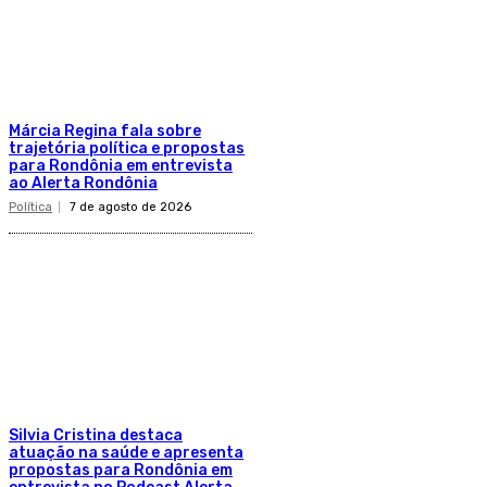
Márcia Regina fala sobre
trajetória política e propostas
para Rondônia em entrevista
ao Alerta Rondônia
Política
7 de agosto de 2026
Silvia Cristina destaca
atuação na saúde e apresenta
propostas para Rondônia em