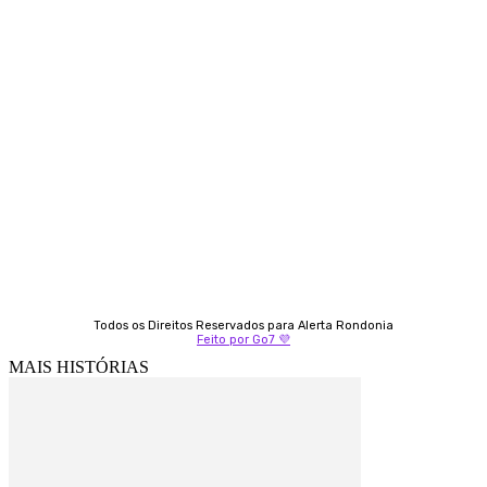
Contato
Almi Coelho
69 98406-5272
Fátima Coelho
9 9349-2121
Izabella Coelho
69 99247-4792
Todos os Direitos Reservados para Alerta Rondonia
Feito por Go7 💜
MAIS HISTÓRIAS