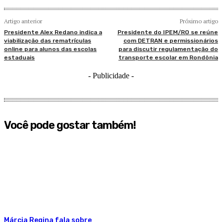
Artigo anterior
Próximo artigo
Presidente Alex Redano indica a
Presidente do IPEM/RO se reúne
viabilização das rematrículas
com DETRAN e permissionários
online para alunos das escolas
para discutir regulamentação do
estaduais
transporte escolar em Rondônia
- Publicidade -
Você pode gostar também!
Márcia Regina fala sobre