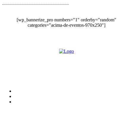
[wp_bannerize_pro numbers="1" orderby="random"
categories="acima-de-eventos-970x250"]
O site Alerta Rondônia é um jornal eletrônico focada em notícias, entretenimento e
cobertura de eventos. Teve a sua operação iniciada em 2007 com o nome de "Em
Ariquemes", sendo um dos pioneiros no jornalismo on-line na cidade de Ariquemes (RO).
Sobre
Edital Alerta Rondônia
Politica de privacidade
Termos e condições de uso
Siga-nos