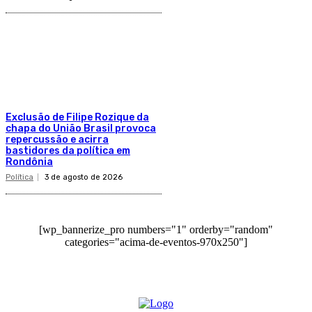
Exclusão de Filipe Rozique da
chapa do União Brasil provoca
repercussão e acirra
bastidores da política em
Rondônia
Política
3 de agosto de 2026
[wp_bannerize_pro numbers="1" orderby="random"
categories="acima-de-eventos-970x250"]