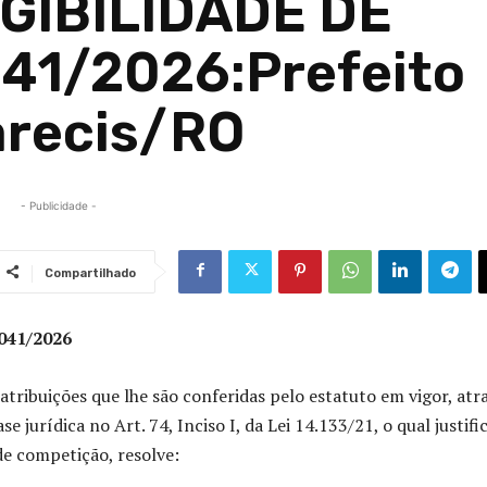
IGIBILIDADE DE
041/2026:Prefeito
arecis/RO
- Publicidade -
Compartilhado
041/2026
atribuições que lhe são conferidas pelo estatuto em vigor, atr
jurídica no Art. 74, Inciso I, da Lei 14.133/21, o qual justific
 de competição
, resolve: