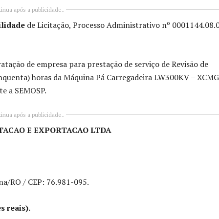
inua após a publicidade..
ilidade
de Licitação, Processo Administrativo nº 0001144.08.
ntratação de empresa para prestação de serviço de Revisão de
 cinquenta) horas da Máquina Pá Carregadeira LW300KV – XCMG
nte a SEMOSP.
inua após a publicidade..
TACAO E EXPORTACAO LTDA
ena/RO / CEP: 76.981-095.
s reais).