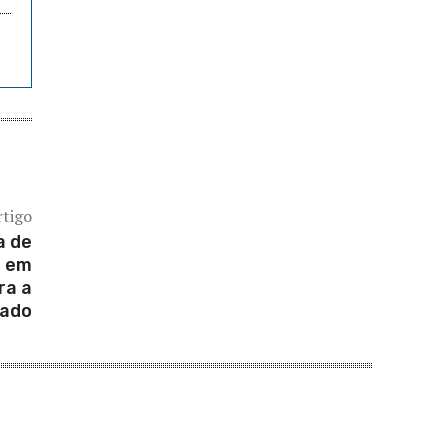
rtigo
a de
s em
ra a
ado