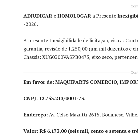
Cont
ADJUDICAR
e
HOMOLOGAR
a Presente
Inexigib
-2026.
A presente Inexigibilidade de licitação, visa a: Co
garantia, revisão de 1.250,00 (um mil duzentos e
Chassis: XUG0300VASPB0473, eixo seco, pertence
Cont
Em favor de:
MAQUIPARTS COMERCIO, IMPOR
CNPJ:
12.753.213/0001-73.
Endereço:
Av. Celso Mazutti 2615, Bodanese, Vilh
Valor: R$ 6.173,00 (seis mil, cento e setenta e trê