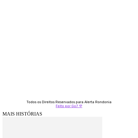
Contato
Almi Coelho
69 98406-5272
Fátima Coelho
9 9349-2121
Izabella Coelho
69 99247-4792
Todos os Direitos Reservados para Alerta Rondonia
Feito por Go7 💜
MAIS HISTÓRIAS