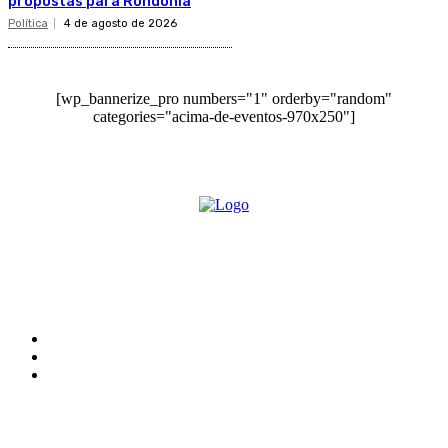
propostas para Rondônia
Política
4 de agosto de 2026
[wp_bannerize_pro numbers="1" orderby="random"
categories="acima-de-eventos-970x250"]
O site Alerta Rondônia é um jornal eletrônico focada em notícias, entretenimento e
cobertura de eventos. Teve a sua operação iniciada em 2007 com o nome de "Em
Ariquemes", sendo um dos pioneiros no jornalismo on-line na cidade de Ariquemes (RO).
Sobre
Edital Alerta Rondônia
Politica de privacidade
Termos e condições de uso
Siga-nos