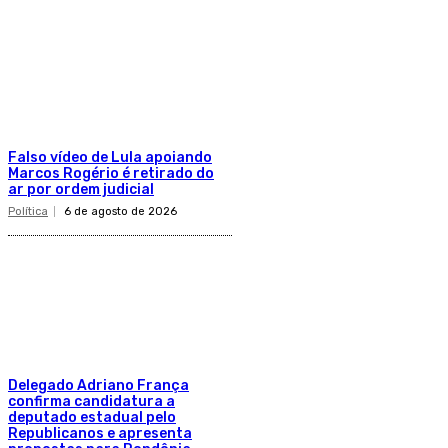
Falso vídeo de Lula apoiando
Marcos Rogério é retirado do
ar por ordem judicial
Política
6 de agosto de 2026
Delegado Adriano França
confirma candidatura a
deputado estadual pelo
Republicanos e apresenta