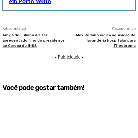
em Porto Velho
Artigo anterior
Próximo artigo
Amiga de Lulinha diz ter
Alex Redano indica aquisição de
apresentado filho do presidente
lavanderia hospitalar para
ao Careca do INSS
Theobroma
- Publicidade -
Você pode gostar também!