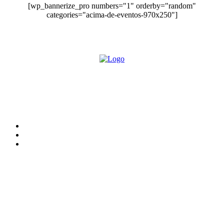
[wp_bannerize_pro numbers="1" orderby="random"
categories="acima-de-eventos-970x250"]
O site Alerta Rondônia é um jornal eletrônico focada em notícias, entretenimento e
cobertura de eventos. Teve a sua operação iniciada em 2007 com o nome de "Em
Ariquemes", sendo um dos pioneiros no jornalismo on-line na cidade de Ariquemes (RO).
Sobre
Edital Alerta Rondônia
Politica de privacidade
Termos e condições de uso
Siga-nos
Contato