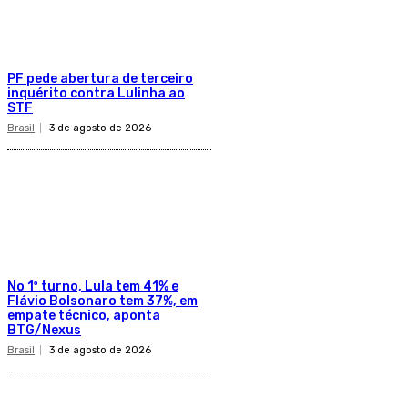
PF pede abertura de terceiro
inquérito contra Lulinha ao
STF
Brasil
3 de agosto de 2026
No 1º turno, Lula tem 41% e
Flávio Bolsonaro tem 37%, em
empate técnico, aponta
BTG/Nexus
Brasil
3 de agosto de 2026