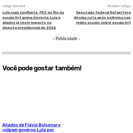
Artigo anterior
Próximo artigo
Lula mais confiante: PEC do fim da
Deputado federal Rafael Fera
escala 6×1 anima Governo Lula e
divulga nota após polêmica nas
aliados já veem impacto na
redes sociais sobre escala 6×1
disputa presidencial de 2026
- Publicidade -
Você pode gostar também!
Aliados de Flávio Bolsonaro
culpam governo Lula por