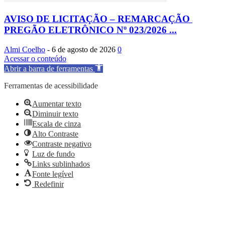
AVISO DE LICITAÇÃO – REMARCAÇÃO
PREGÃO ELETRÔNICO Nº 023/2026 ...
Almi Coelho
-
6 de agosto de 2026
0
Acessar o conteúdo
Abrir a barra de ferramentas
Ferramentas de acessibilidade
Aumentar texto
Diminuir texto
Escala de cinza
Alto Contraste
Contraste negativo
Luz de fundo
Links sublinhados
Fonte legível
Redefinir