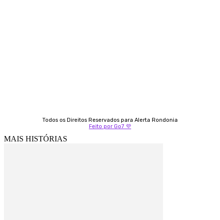
Almi Coelho
69 98406-5272
Fátima Coelho
9 9349-2121
Izabella Coelho
69 99247-4792
Todos os Direitos Reservados para Alerta Rondonia
Feito por Go7 💜
MAIS HISTÓRIAS