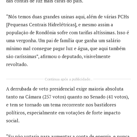
das contas de luz mais caras do país.
“Nós temos duas grandes usinas aqui, além de várias PCHs
[Pequenas Centrais Hidrelétricas], e mesmo assim a
população de Rondônia sofre com tarifas altíssimas. Isso é
uma vergonha. Um pai de família que ganha um salário
mínimo mal consegue pagar luz e água, que aqui também
são caríssimas”, afirmou o deputado, visivelmente
revoltado.
Continua após a publicidade..
A derrubada de veto presidencial exige maioria absoluta
tanto na Câmara (257 votos) quanto no Senado (41 votos),
e tem se tornado um tema recorrente nos bastidores
políticos, especialmente em votações de forte impacto
social.
“Eu não votaria para aumentar a conta de energia, e nunca