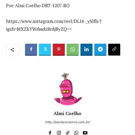
Poe Almi Coelho DRT-1207-RO
https://www.instagram.com/reel/DLI4-_ySlfh/?
igsh=MXZkYWdmdzBrdjByZQ==
Almi Coelho
http://alertarondonia.com.br/