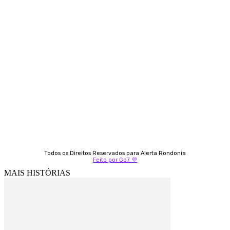
Contato
Almi Coelho
69 98406-5272
Fátima Coelho
9 9349-2121
Izabella Coelho
69 99247-4792
Todos os Direitos Reservados para Alerta Rondonia
Feito por Go7 💜
MAIS HISTÓRIAS