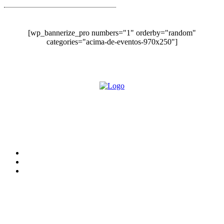
[wp_bannerize_pro numbers="1" orderby="random"
categories="acima-de-eventos-970x250"]
O site Alerta Rondônia é um jornal eletrônico focada em notícias, entretenimento e
cobertura de eventos. Teve a sua operação iniciada em 2007 com o nome de "Em
Ariquemes", sendo um dos pioneiros no jornalismo on-line na cidade de Ariquemes (RO).
Sobre
Edital Alerta Rondônia
Politica de privacidade
Termos e condições de uso
Siga-nos