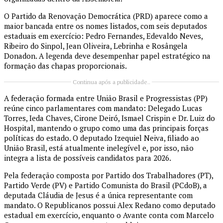
O
Partido da Renovação Democrática
(PRD) aparece como a
maior bancada entre os nomes listados, com seis deputados
estaduais em exercício: Pedro Fernandes, Edevaldo Neves,
Ribeiro do Sinpol, Jean Oliveira, Lebrinha e Rosângela
Donadon. A legenda deve desempenhar papel estratégico na
formação das chapas proporcionais.
Continua após a publicidade..
A federação formada entre
União Brasil
e
Progressistas
(PP)
reúne cinco parlamentares com mandato: Delegado Lucas
Torres, Ieda Chaves, Cirone Deiró, Ismael Crispin e Dr. Luiz do
Hospital, mantendo o grupo como uma das principais forças
políticas do estado. O deputado Izequiel Neiva, filiado ao
União Brasil, está atualmente inelegível e, por isso, não
integra a lista de possíveis candidatos para 2026.
Pela federação composta por
Partido dos Trabalhadores
(PT),
Partido Verde
(PV) e
Partido Comunista do Brasil
(PCdoB), a
deputada Cláudia de Jesus é a única representante com
mandato. O
Republicanos
possui Alex Redano como deputado
estadual em exercício, enquanto o
Avante
conta com Marcelo