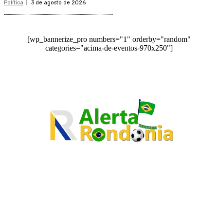
Política
3 de agosto de 2026
[wp_bannerize_pro numbers="1" orderby="random"
categories="acima-de-eventos-970x250"]
O site Alerta Rondônia é um jornal eletrônico focada em notícias, entretenimento e
cobertura de eventos. Teve a sua operação iniciada em 2007 com o nome de "Em
Ariquemes", sendo um dos pioneiros no jornalismo on-line na cidade de Ariquemes (RO).
Sobre