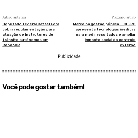
Artigo anterior
Próximo artigo
Deputado federal Rafael Fera
Marco na gestão pública: TCE-RO
cobra regulamentação para
apresenta tecnologias inéditas
atuação de instrutores de
para medir resultados e ampliar
trânsito autônomos em
impacto social do controle
Rondônia
externo
- Publicidade -
Você pode gostar também!