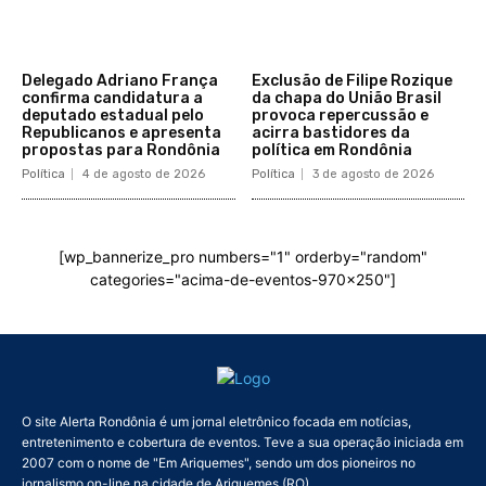
Delegado Adriano França
Exclusão de Filipe Rozique
confirma candidatura a
da chapa do União Brasil
deputado estadual pelo
provoca repercussão e
Republicanos e apresenta
acirra bastidores da
propostas para Rondônia
política em Rondônia
Política
4 de agosto de 2026
Política
3 de agosto de 2026
[wp_bannerize_pro numbers="1" orderby="random"
categories="acima-de-eventos-970x250"]
O site Alerta Rondônia é um jornal eletrônico focada em notícias,
entretenimento e cobertura de eventos. Teve a sua operação iniciada em
2007 com o nome de "Em Ariquemes", sendo um dos pioneiros no
jornalismo on-line na cidade de Ariquemes (RO).