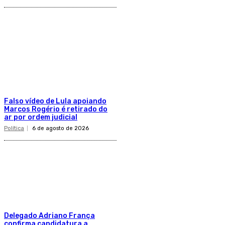
Falso vídeo de Lula apoiando
Marcos Rogério é retirado do
ar por ordem judicial
Política
6 de agosto de 2026
Delegado Adriano França
confirma candidatura a