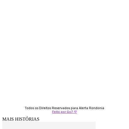
Siga-nos
Contato
Almi Coelho
69 98406-5272
Fátima Coelho
9 9349-2121
Izabella Coelho
69 99247-4792
Todos os Direitos Reservados para Alerta Rondonia
Feito por Go7 💜
MAIS HISTÓRIAS