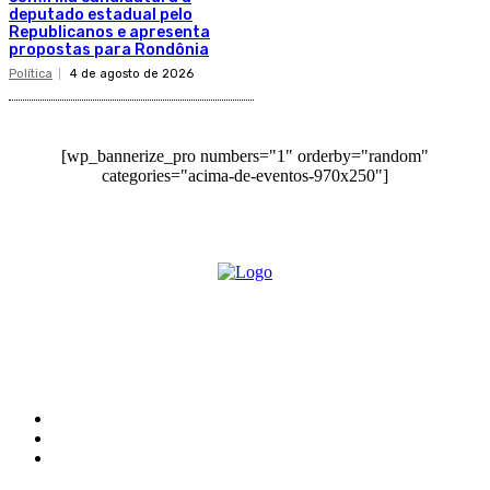
deputado estadual pelo
Republicanos e apresenta
propostas para Rondônia
Política
4 de agosto de 2026
[wp_bannerize_pro numbers="1" orderby="random"
categories="acima-de-eventos-970x250"]
O site Alerta Rondônia é um jornal eletrônico focada em notícias, entretenimento e
cobertura de eventos. Teve a sua operação iniciada em 2007 com o nome de "Em
Ariquemes", sendo um dos pioneiros no jornalismo on-line na cidade de Ariquemes (RO).
Sobre
Edital Alerta Rondônia
Politica de privacidade
Termos e condições de uso