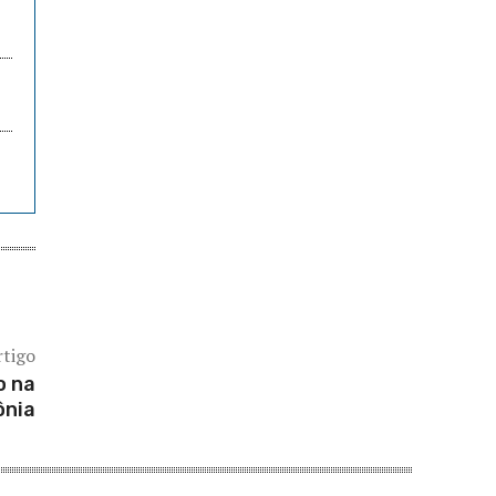
rtigo
o na
ônia