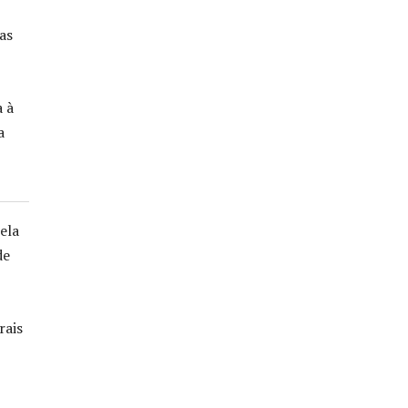
as
 à
a
ela
de
rais