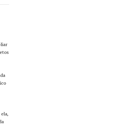
liar
jetos
nda
ico
ela,
da