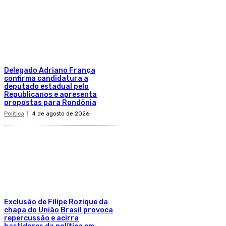
Delegado Adriano França
confirma candidatura a
deputado estadual pelo
Republicanos e apresenta
propostas para Rondônia
Política
4 de agosto de 2026
Exclusão de Filipe Rozique da
chapa do União Brasil provoca
repercussão e acirra