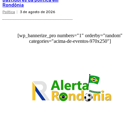
bastidores da política em
Rondônia
Política
3 de agosto de 2026
[wp_bannerize_pro numbers="1" orderby="random"
categories="acima-de-eventos-970x250"]
O site Alerta Rondônia é um jornal eletrônico focada em notícias, entretenimento e
cobertura de eventos. Teve a sua operação iniciada em 2007 com o nome de "Em
Ariquemes", sendo um dos pioneiros no jornalismo on-line na cidade de Ariquemes (RO).