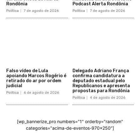
Rondônia
Podcast Alerta Rondônia
Política
7 de agosto de 2026
Política
7 de agosto de 2026
Falso vídeo de Lula
Delegado Adriano França
apoiando Marcos Rogério é
confirma candidatura a
retirado do ar por ordem
deputado estadual pelo
judicial
Republicanos e apresenta
propostas para Rondônia
Política
6 de agosto de 2026
Política
4 de agosto de 2026
[wp_bannerize_pro numbers="1" orderby="random"
categories="acima-de-eventos-970x250"]