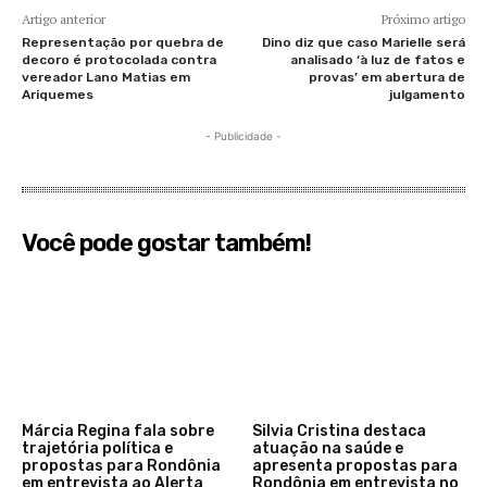
Artigo anterior
Próximo artigo
Representação por quebra de
Dino diz que caso Marielle será
decoro é protocolada contra
analisado ‘à luz de fatos e
vereador Lano Matias em
provas’ em abertura de
Ariquemes
julgamento
- Publicidade -
Você pode gostar também!
Márcia Regina fala sobre
Silvia Cristina destaca
trajetória política e
atuação na saúde e
propostas para Rondônia
apresenta propostas para
em entrevista ao Alerta
Rondônia em entrevista no