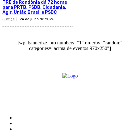
TRE de Rondônia dá 72 horas
para PRTB, PSDB, Cidadania,
Agir, União Brasil e PSDC
Justiça
24 de julho de 2026
[wp_bannerize_pro numbers="1" orderby="random"
categories="acima-de-eventos-970x250"]
O site Alerta Rondônia é um jornal eletrônico focada em notícias, entretenimento e
cobertura de eventos. Teve a sua operação iniciada em 2007 com o nome de "Em
Ariquemes", sendo um dos pioneiros no jornalismo on-line na cidade de Ariquemes (RO).
Sobre
Edital Alerta Rondônia
Politica de privacidade
Termos e condições de uso
Siga-nos