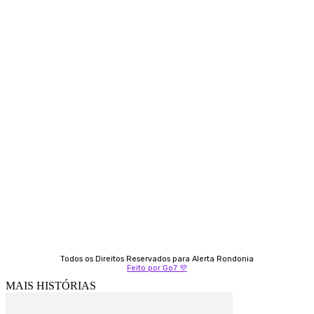
Contato
Almi Coelho
69 98406-5272
Fátima Coelho
9 9349-2121
Izabella Coelho
69 99247-4792
Todos os Direitos Reservados para Alerta Rondonia
Feito por Go7 💜
MAIS HISTÓRIAS