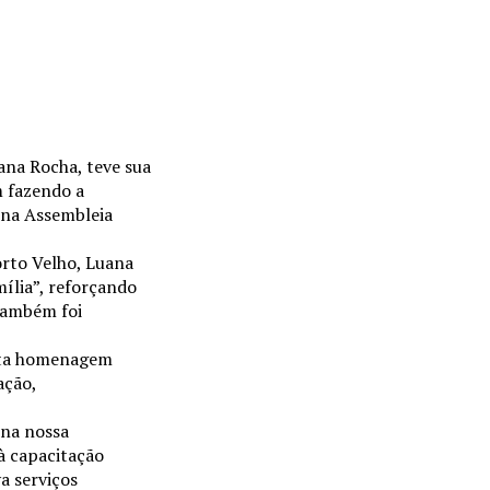
ana Rocha, teve sua
m fazendo a
 na Assembleia
orto Velho, Luana
ília”, reforçando
também foi
esta homenagem
ação,
 na nossa
à capacitação
va serviços