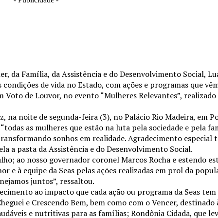
r, da Família, da Assistência e do Desenvolvimento Social, Lu
 condições de vida no Estado, com ações e programas que vê
 Voto de Louvor, no evento “Mulheres Relevantes”, realizado
, na noite de segunda-feira (3), no Palácio Rio Madeira, em P
odas as mulheres que estão na luta pela sociedade e pela fam
transformando sonhos em realidade. Agradecimento especial 
la a pasta da Assistência e do Desenvolvimento Social.
alho; ao nosso governador coronel Marcos Rocha e estendo 
 e à equipe da Seas pelas ações realizadas em prol da popul
ejamos juntos”, ressaltou.
ecimento ao impacto que cada ação ou programa da Seas tem
Cheguei e Crescendo Bem, bem como com o Vencer, destinado 
audáveis e nutritivas para as famílias; Rondônia Cidadã, que le