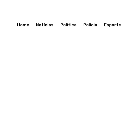
Sexta-Feira 10, Julho, 2026
Home
Notícias
Política
Policia
Esporte