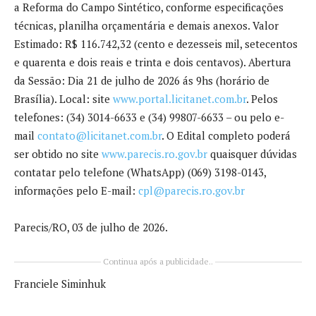
a Reforma do Campo Sintético, conforme especificações
técnicas, planilha orçamentária e demais anexos. Valor
Estimado: R$ 116.742,32 (cento e dezesseis mil, setecentos
e quarenta e dois reais e trinta e dois centavos). Abertura
da Sessão: Dia 21 de julho de 2026 ás 9hs (horário de
Brasília).
Local
: site
www.portal.licitanet.com.br
. Pelos
telefones: (34) 3014-6633 e (34) 99807-6633 – ou pelo e-
mail
contato@licitanet.com.br
. O Edital completo poderá
ser obtido no site
www.parecis.ro.gov.br
quaisquer dúvidas
contatar pelo telefone (WhatsApp) (069) 3198-0143,
informações pelo E-mail:
cpl@parecis.ro.gov.br
Parecis/RO, 03 de julho de 2026.
Continua após a publicidade..
Franciele Siminhuk