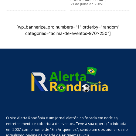
PUBLICIDADE LEGAL
21 de julho de 2026
[wp_bannerize_pro numbers="1" orderby="random"
categories="acima-de-eventos-970x250"]
O site Alerta Rondônia é um jornal eletrônico focada em notícias,
entretenimento e cobertura de eventos. Teve a sua operação iniciada
em 2007 com o nome de "Em Ariquemes", sendo um dos pioneiros no
jornalismo on-line na cidade de Ariquemes (RO).