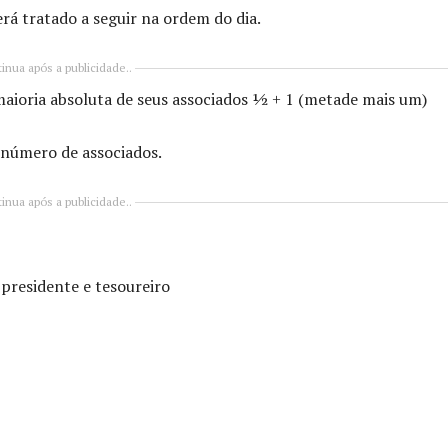
rá tratado a seguir na ordem do dia.
inua após a publicidade..
maioria absoluta de seus associados ½ + 1 (metade mais um)
número de associados.
inua após a publicidade..
presidente e tesoureiro