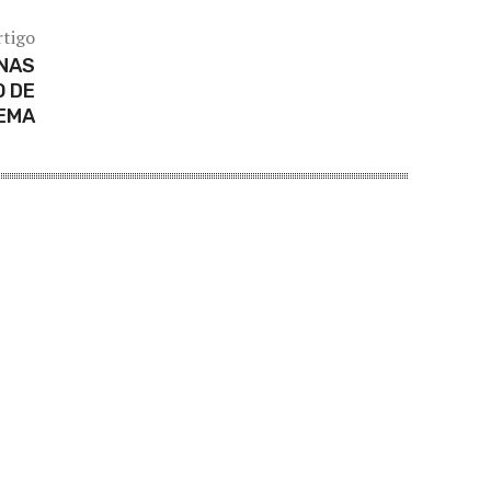
rtigo
NAS
O DE
IEMA