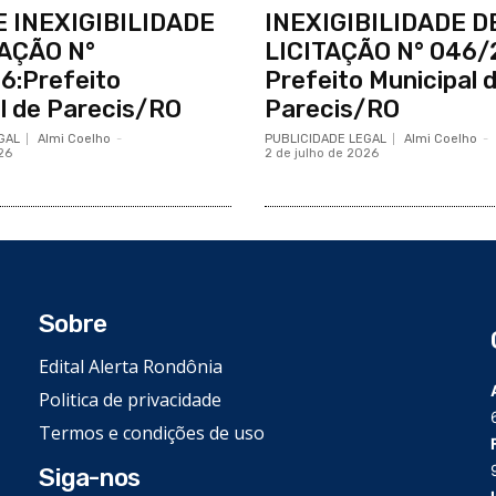
E INEXIGIBILIDADE
INEXIGIBILIDADE D
TAÇÃO N°
LICITAÇÃO N° 046/
6:Prefeito
Prefeito Municipal 
l de Parecis/RO
Parecis/RO
GAL
Almi Coelho
-
PUBLICIDADE LEGAL
Almi Coelho
-
26
2 de julho de 2026
Sobre
Edital Alerta Rondônia
Politica de privacidade
Termos e condições de uso
Siga-nos