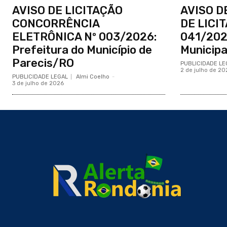
AVISO DE LICITAÇÃO
AVISO D
CONCORRÊNCIA
DE LICI
ELETRÔNICA Nº 003/2026:
041/202
Prefeitura do Município de
Municipa
Parecis/RO
PUBLICIDADE LE
2 de julho de 20
PUBLICIDADE LEGAL
Almi Coelho
-
3 de julho de 2026