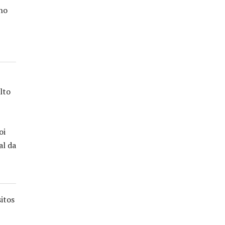
no
lto
oi
al da
itos