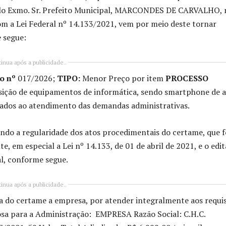
elo Exmo. Sr. Prefeito Municipal, MARCONDES DE CARVALHO, 
om a Lei Federal nº 14.133/2021, vem por meio deste tornar
 segue:
inua após a publicidade..
o
nº
017/2026;
TIPO:
Menor Preço por item
PROCESSO
ição de equipamentos de informática, sendo smartphone de a
nados ao atendimento das demandas administrativas.
ndo a regularidade dos atos procedimentais do certame, que f
e, em especial a Lei nº 14.133, de 01 de abril de 2021, e o edit
l, conforme segue.
inua após a publicidade..
a do certame a empresa, por atender integralmente aos requis
josa para a Administração: EMPRESA Razão Social: C.H.C.