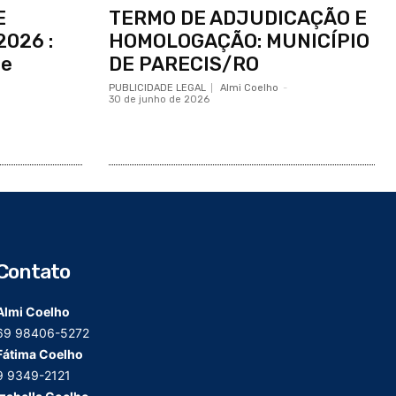
E
TERMO DE ADJUDICAÇÃO E
2026 :
HOMOLOGAÇÃO: MUNICÍPIO
de
DE PARECIS/RO
PUBLICIDADE LEGAL
Almi Coelho
-
30 de junho de 2026
Contato
Almi Coelho
69 98406-5272
Fátima Coelho
9 9349-2121