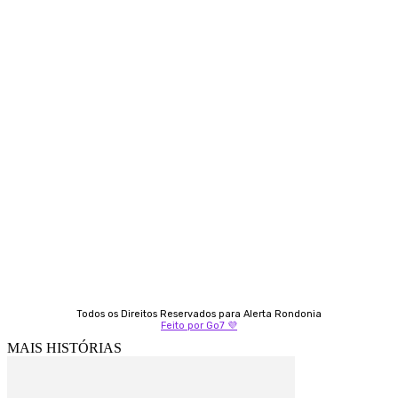
Contato
Almi Coelho
69 98406-5272
Fátima Coelho
9 9349-2121
Izabella Coelho
69 99247-4792
Todos os Direitos Reservados para Alerta Rondonia
Feito por Go7 💜
MAIS HISTÓRIAS