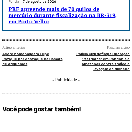
Policia
7 de agosto de 2026
PRF apreende mais de 70 quilos de
mercúrio durante fiscalização na BR-319,
em Porto Velho
Artigo anterior
Próximo artigo
Arjore homenageará Filipe
Polícia Civil deflagra Operação
Rozique por destaque na Câmara
“Matriarca” em Rondônia e
de Ariquemes
Amazonas contra tráfico e
lavagem de dinheiro
- Publicidade -
Você pode gostar também!