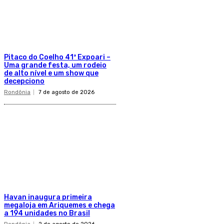
Pitaco do Coelho 41ª Expoari –
Uma grande festa, um rodeio
de alto nível e um show que
decepciono
Rondônia
7 de agosto de 2026
Havan inaugura primeira
megaloja em Ariquemes e chega
a 194 unidades no Brasil