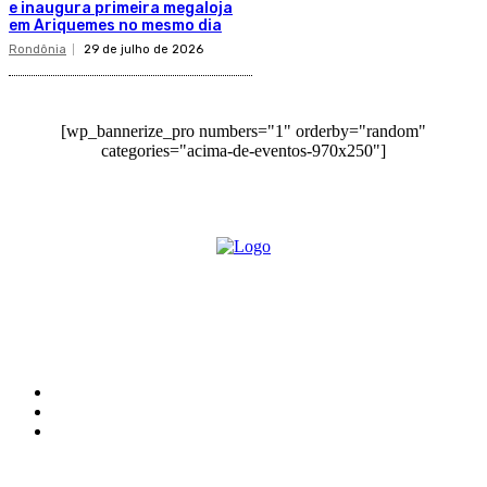
e inaugura primeira megaloja
em Ariquemes no mesmo dia
Rondônia
29 de julho de 2026
[wp_bannerize_pro numbers="1" orderby="random"
categories="acima-de-eventos-970x250"]
O site Alerta Rondônia é um jornal eletrônico focada em notícias, entretenimento e
cobertura de eventos. Teve a sua operação iniciada em 2007 com o nome de "Em
Ariquemes", sendo um dos pioneiros no jornalismo on-line na cidade de Ariquemes (RO).
Sobre
Edital Alerta Rondônia
Politica de privacidade
Termos e condições de uso
Siga-nos