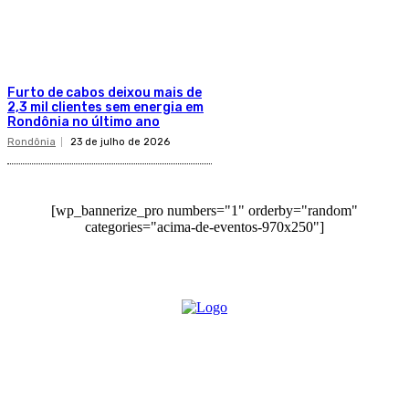
Furto de cabos deixou mais de
2,3 mil clientes sem energia em
Rondônia no último ano
Rondônia
23 de julho de 2026
[wp_bannerize_pro numbers="1" orderby="random"
categories="acima-de-eventos-970x250"]
O site Alerta Rondônia é um jornal eletrônico focada em notícias,
entretenimento e cobertura de eventos. Teve a sua operação iniciada em
2007 com o nome de "Em Ariquemes", sendo um dos pioneiros no
jornalismo on-line na cidade de Ariquemes (RO).