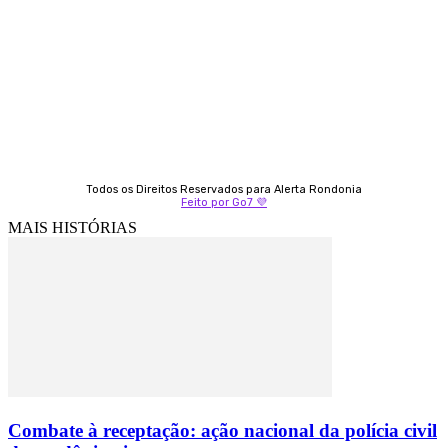
Fátima Coelho
9 9349-2121
Izabella Coelho
69 99247-4792
Todos os Direitos Reservados para Alerta Rondonia
Feito por Go7 💜
MAIS HISTÓRIAS
Combate à receptação: ação nacional da polícia civil