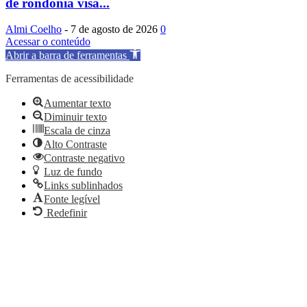
de rondônia visa...
Almi Coelho
-
7 de agosto de 2026
0
Acessar o conteúdo
Abrir a barra de ferramentas
Ferramentas de acessibilidade
Aumentar texto
Diminuir texto
Escala de cinza
Alto Contraste
Contraste negativo
Luz de fundo
Links sublinhados
Fonte legível
Redefinir