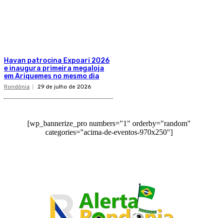
Havan patrocina Expoari 2026
e inaugura primeira megaloja
em Ariquemes no mesmo dia
Rondônia
29 de julho de 2026
[wp_bannerize_pro numbers="1" orderby="random"
categories="acima-de-eventos-970x250"]