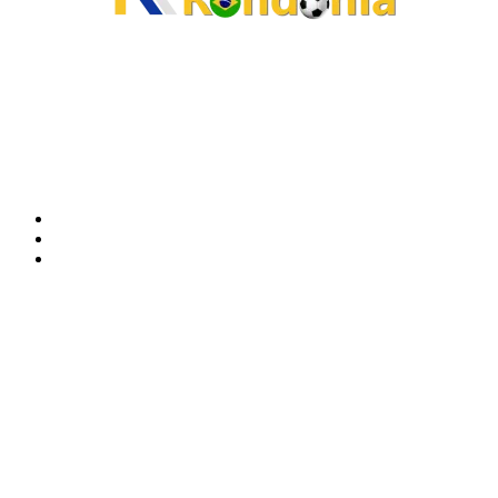
O site Alerta Rondônia é um jornal eletrônico focada em notícias, entretenimento e
cobertura de eventos. Teve a sua operação iniciada em 2007 com o nome de "Em
Ariquemes", sendo um dos pioneiros no jornalismo on-line na cidade de Ariquemes (RO).
Sobre
Edital Alerta Rondônia
Politica de privacidade
Termos e condições de uso
Siga-nos
Contato
Almi Coelho
69 98406-5272