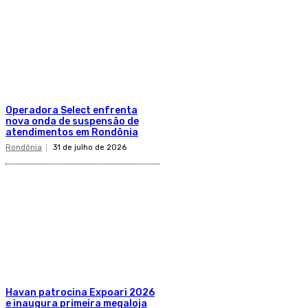
Operadora Select enfrenta
nova onda de suspensão de
atendimentos em Rondônia
Rondônia
31 de julho de 2026
Havan patrocina Expoari 2026
e inaugura primeira megaloja