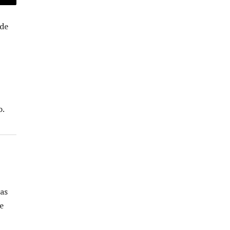
 de
o.
as
e