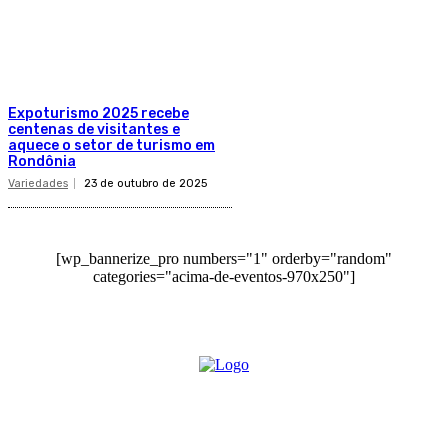
Expoturismo 2025 recebe
centenas de visitantes e
aquece o setor de turismo em
Rondônia
Variedades
23 de outubro de 2025
[wp_bannerize_pro numbers="1" orderby="random"
categories="acima-de-eventos-970x250"]
O site Alerta Rondônia é um jornal eletrônico focada em notícias, entretenimento e
cobertura de eventos. Teve a sua operação iniciada em 2007 com o nome de "Em
Ariquemes", sendo um dos pioneiros no jornalismo on-line na cidade de Ariquemes (RO).