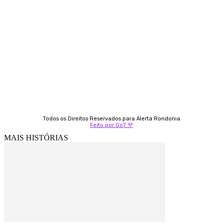
Almi Coelho
69 98406-5272
Fátima Coelho
9 9349-2121
Izabella Coelho
69 99247-4792
Todos os Direitos Reservados para Alerta Rondonia
Feito por Go7 💜
MAIS HISTÓRIAS