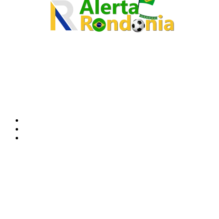
O site Alerta Rondônia é um jornal eletrônico focada em notícias, entretenimento e
cobertura de eventos. Teve a sua operação iniciada em 2007 com o nome de "Em
Ariquemes", sendo um dos pioneiros no jornalismo on-line na cidade de Ariquemes (RO).
Sobre
Edital Alerta Rondônia
Politica de privacidade
Termos e condições de uso
Siga-nos
Contato