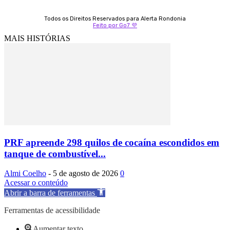
Todos os Direitos Reservados para Alerta Rondonia
Feito por Go7 💜
MAIS HISTÓRIAS
PRF apreende 298 quilos de cocaína escondidos em
tanque de combustível...
Almi Coelho
-
5 de agosto de 2026
0
Acessar o conteúdo
Abrir a barra de ferramentas
Ferramentas de acessibilidade
Aumentar texto