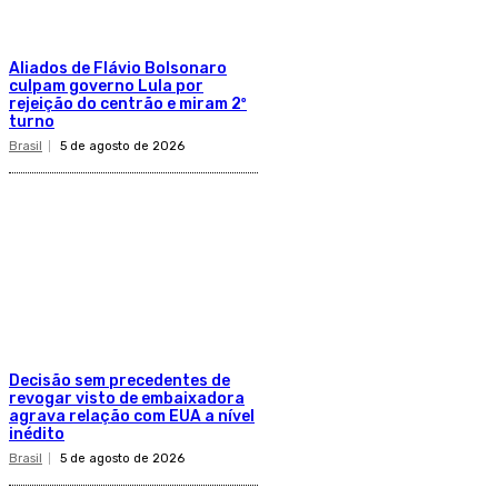
Aliados de Flávio Bolsonaro
culpam governo Lula por
rejeição do centrão e miram 2º
turno
Brasil
5 de agosto de 2026
Decisão sem precedentes de
revogar visto de embaixadora
agrava relação com EUA a nível
inédito
Brasil
5 de agosto de 2026