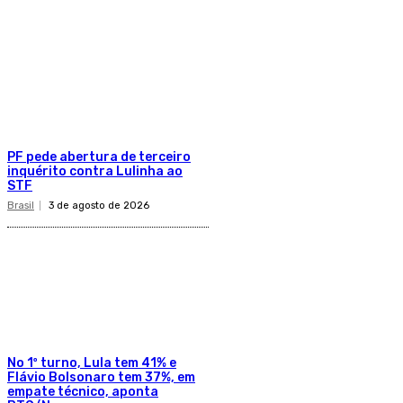
PF pede abertura de terceiro
inquérito contra Lulinha ao
STF
Brasil
3 de agosto de 2026
No 1º turno, Lula tem 41% e
Flávio Bolsonaro tem 37%, em
empate técnico, aponta