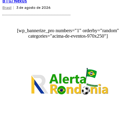
BTG/Nexus
Brasil
3 de agosto de 2026
[wp_bannerize_pro numbers="1" orderby="random"
categories="acima-de-eventos-970x250"]
O site Alerta Rondônia é um jornal eletrônico focada em notícias, entretenimento e
cobertura de eventos. Teve a sua operação iniciada em 2007 com o nome de "Em
Ariquemes", sendo um dos pioneiros no jornalismo on-line na cidade de Ariquemes (RO).