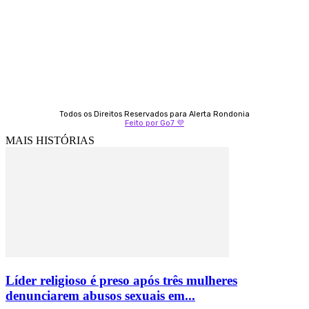
9 9349-2121
Izabella Coelho
69 99247-4792
Todos os Direitos Reservados para Alerta Rondonia
Feito por Go7 💜
MAIS HISTÓRIAS
Líder religioso é preso após três mulheres
denunciarem abusos sexuais em...