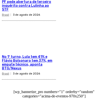
PF pede abertura de terceiro
inquérito contra Lulinha ao
STF
Brasil
3 de agosto de 2026
No 1º turno, Lula tem 41% e
Flávio Bolsonaro tem 37%, em
empate técnico, aponta
BTG/Nexus
Brasil
3 de agosto de 2026
[wp_bannerize_pro numbers="1" orderby="random"
categories="acima-de-eventos-970x250"]