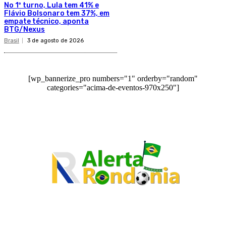
No 1º turno, Lula tem 41% e
Flávio Bolsonaro tem 37%, em
empate técnico, aponta
BTG/Nexus
Brasil
3 de agosto de 2026
[wp_bannerize_pro numbers="1" orderby="random"
categories="acima-de-eventos-970x250"]