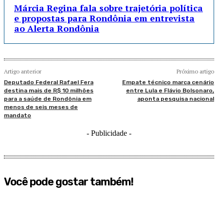
Márcia Regina fala sobre trajetória política
e propostas para Rondônia em entrevista
ao Alerta Rondônia
Artigo anterior
Próximo artigo
Deputado Federal Rafael Fera
Empate técnico marca cenário
destina mais de R$ 10 milhões
entre Lula e Flávio Bolsonaro,
para a saúde de Rondônia em
aponta pesquisa nacional
menos de seis meses de
mandato
- Publicidade -
Você pode gostar também!