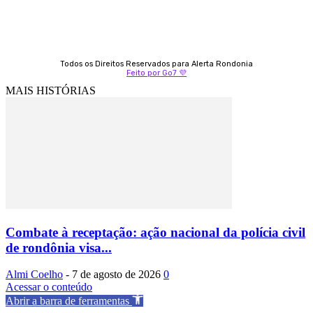
Todos os Direitos Reservados para Alerta Rondonia
Feito por Go7 💜
MAIS HISTÓRIAS
Combate à receptação: ação nacional da polícia civil
de rondônia visa...
Almi Coelho
-
7 de agosto de 2026
0
Acessar o conteúdo
Abrir a barra de ferramentas