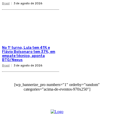
Brasil
3 de agosto de 2026
No 1º turno, Lula tem 41% e
Flávio Bolsonaro tem 37%, em
empate técnico, aponta
BTG/Nexus
Brasil
3 de agosto de 2026
[wp_bannerize_pro numbers="1" orderby="random"
categories="acima-de-eventos-970x250"]