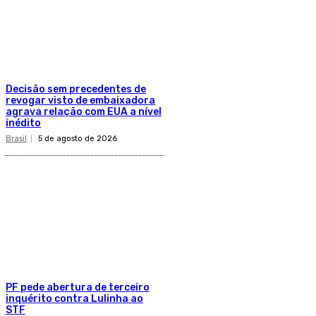
Decisão sem precedentes de
revogar visto de embaixadora
agrava relação com EUA a nível
inédito
Brasil
5 de agosto de 2026
PF pede abertura de terceiro
inquérito contra Lulinha ao
STF