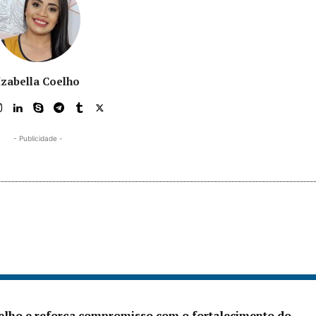
Izabella Coelho
- Publicidade -
Velho e reforça compromisso com o fortalecimento do