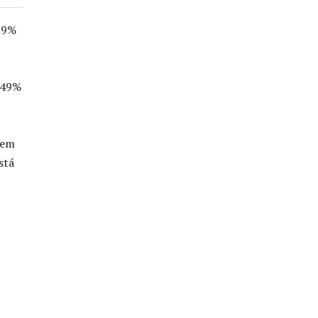
 39%
a 49%
gem
stá