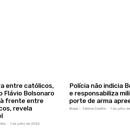
ra entre católicos,
Polícia não indicia 
 Flávio Bolsonaro
e responsabiliza mil
à frente entre
porte de arma apre
cos, revela
Brasil
Fatima Coelho
-
1 de julho d
l
elho
-
1 de julho de 2026