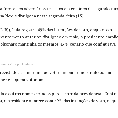
e à frente dos adversários testados em cenários de segundo tur
isa Nexus divulgada nesta segunda-feira (15).
L-RJ), Lula registra 49% das intenções de voto, enquanto o
vantamento anterior, divulgado em maio, o presidente ampli
 Bolsonaro mantinha os mesmos 43%, cenário que configurava
inua após a publicidade..
trevistados afirmaram que votariam em branco, nulo ou em
aber em quem votariam.
 e outros nomes cotados para a corrida presidencial. Contra
, o presidente aparece com 49% das intenções de voto, enqu