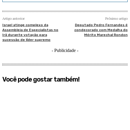
Artigo anterior
Próximo artigo
Israel atinge complexo da
Deputado Pedro Fernandes é
Assembleia de Especialistas no
condecorado com Medalha do
Irã durante votação para
Mérito Marechal Rondon
sucessão de líder supremo
- Publicidade -
Você pode gostar também!