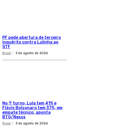
PF pede abertura de terceiro
inquérito contra Lulinha ao
STF
Brasil
3 de agosto de 2026
No 1º turno, Lula tem 41% e
Flávio Bolsonaro tem 37%, em
empate técnico, aponta
BTG/Nexus
Brasil
3 de agosto de 2026