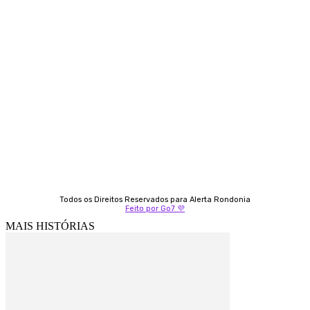
Contato
Almi Coelho
69 98406-5272
Fátima Coelho
9 9349-2121
Izabella Coelho
69 99247-4792
Todos os Direitos Reservados para Alerta Rondonia
Feito por Go7 💜
MAIS HISTÓRIAS