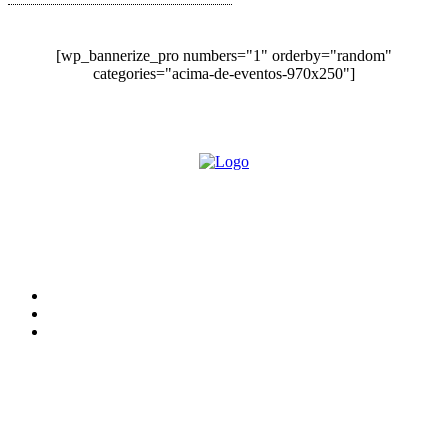
[wp_bannerize_pro numbers="1" orderby="random"
categories="acima-de-eventos-970x250"]
O site Alerta Rondônia é um jornal eletrônico focada em notícias, entretenimento e
cobertura de eventos. Teve a sua operação iniciada em 2007 com o nome de "Em
Ariquemes", sendo um dos pioneiros no jornalismo on-line na cidade de Ariquemes (RO).
Sobre
Edital Alerta Rondônia
Politica de privacidade
Termos e condições de uso
Siga-nos