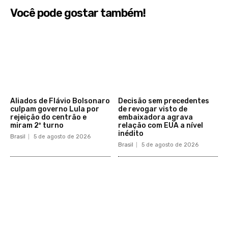
Você pode gostar também!
Aliados de Flávio Bolsonaro
Decisão sem precedentes
culpam governo Lula por
de revogar visto de
rejeição do centrão e
embaixadora agrava
miram 2º turno
relação com EUA a nível
inédito
Brasil
5 de agosto de 2026
Brasil
5 de agosto de 2026