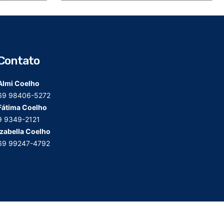
Contato
Almi Coelho
69 98406-5272
Fátima Coelho
9 9349-2121
Izabella Coelho
69 99247-4792