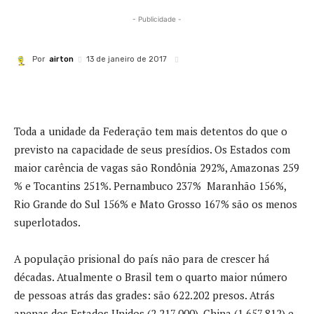
- Publicidade -
Por
airton
13 de janeiro de 2017
Toda a unidade da Federação tem mais detentos do que o
previsto na capacidade de seus presídios. Os Estados com
maior carência de vagas são Rondônia 292%, Amazonas 259
% e Tocantins 251%. Pernambuco 237% Maranhão 156%,
Rio Grande do Sul 156% e Mato Grosso 167% são os menos
superlotados.
A população prisional do país não para de crescer há
décadas. Atualmente o Brasil tem o quarto maior número
de pessoas atrás das grades: são 622.202 presos. Atrás
apenas dos Estados Unidos (2.217.000), China (1.657.812) e