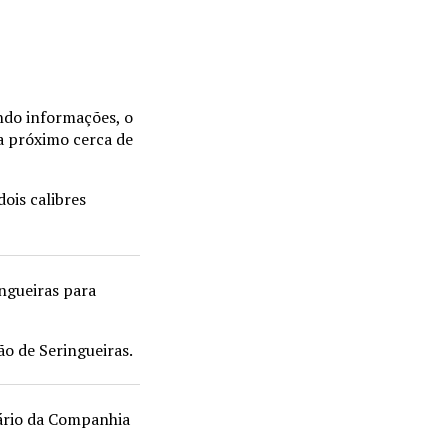
undo informações, o
a próximo cerca de
ois calibres
ingueiras para
o de Seringueiras.
tário da Companhia