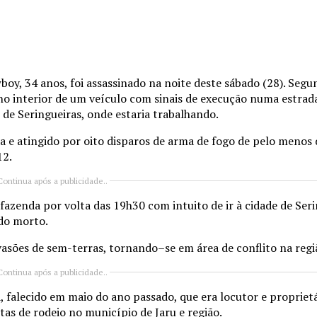
boy, 34 anos, foi assassinado na noite deste sábado (28). Seg
o interior de um veículo com sinais de execução numa estrad
de Seringueiras, onde estaria trabalhando.
e atingido por oito disparos de arma de fogo de pelo menos d
12.
Continua após a publicidade..
fazenda por volta das 19h30 com intuito de ir à cidade de Ser
do morto.
ões de sem-terras, tornando–se em área de conflito na regiã
Continua após a publicidade..
ta, falecido em maio do ano passado, que era locutor e proprie
stas de rodeio no município de Jaru e região.