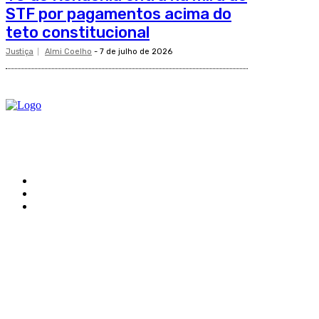
STF por pagamentos acima do
teto constitucional
Justiça
Almi Coelho
-
7 de julho de 2026
O site Alerta Rondônia é um jornal eletrônico focada em notícias, entretenimento e cobertu
Sobre
Edital Alerta Rondônia
Politica de privacidade
Termos e condições de uso
Siga-nos
Contato